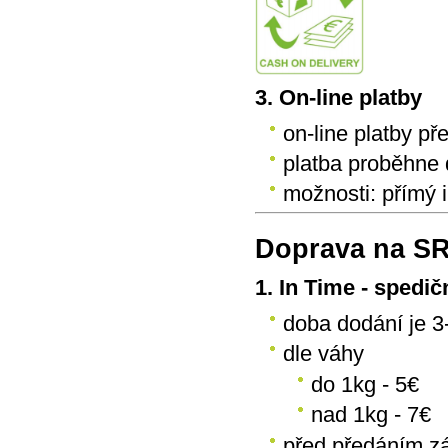
3. On-line platby
on-line platby p
platba proběhne 
možnosti: přímý i
Doprava na S
1. In Time - spedič
doba dodání je 3
dle váhy
do 1kg - 5€
nad 1kg - 7€
před předáním z