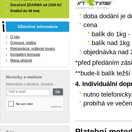
Doručení
ZDARMA
od 1500 Kč
Dodání do 48 hod.
doba dodání je d
cena
Užitočné informácie
balík do 1kg - 
O nás
balík nad 1kg 
Doprava, platba
Reklamácia, vrátenie tovaru
objednávka nad
Kontaktný formulár
Mapa stránok
*před předáním zás
**bude-li balík tež
Novinky e-mailom
4. Individuální dop
Informácie o akciách, zľavách...
nutno telefonick
probíhá ve večer
Platební meto