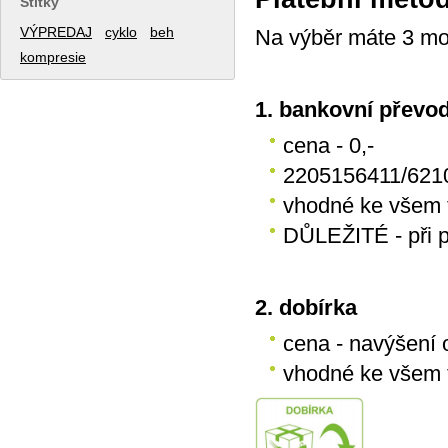
Štítky
VÝPREDAJ
cyklo
beh
Na výběr máte 3 mož
kompresie
1. bankovní převo
cena - 0,-
2205156411/621
vhodné ke všem 
DŮLEŽITÉ - při p
2. dobírka
cena - navýšení 
vhodné ke všem t