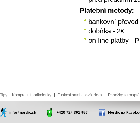
Platební metody:
bankovní převod
dobírka - 2€
on-line platby - 
Tipy:
Kompresní podkolenky
Funkční bambusová trička
Ponožky, termoprá
info@nordix.sk
+420 724 391 957
Nordix na Facebo