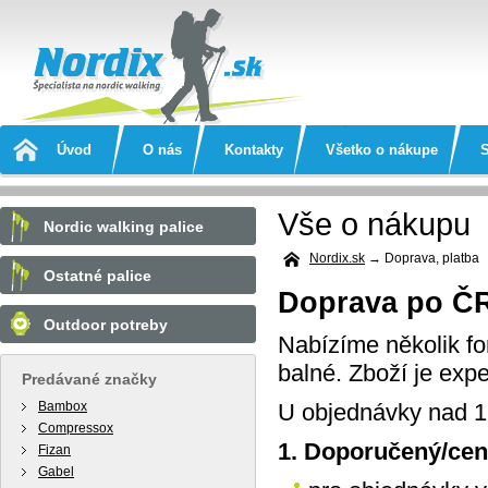
Nordix.sk
Úvod
O nás
Kontakty
Všetko o nákupe
Vše o nákupu
Nordic walking palice
Nordix.sk
→ Doprava, platba
Ostatné palice
Doprava po Č
Outdoor potreby
Nabízíme několik fo
balné. Zboží je ex
Predávané značky
Bambox
U objednávky nad 1.
Compressox
1. Doporučený/cen
Fizan
Gabel