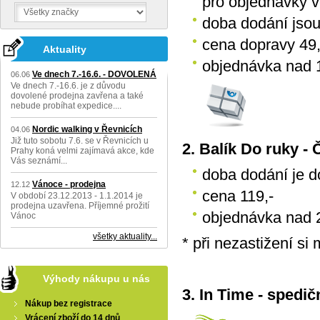
pro objednávky ve
doba dodání jsou
cena dopravy 49,-
Aktuality
objednávka nad
Ve dnech 7.-16.6. - DOVOLENÁ
06.06
Ve dnech 7.-16.6. je z důvodu
dovolené prodejna zavřena a také
nebude probíhat expedice....
Nordic walking v Řevnicích
04.06
Již tuto sobotu 7.6. se v Řevnicích u
2. Balík Do ruky -
Prahy koná velmi zajímavá akce, kde
Vás seznámí...
doba dodání je d
Vánoce - prodejna
12.12
cena 119,-
V období 23.12.2013 - 1.1.2014 je
prodejna uzavřena. Příjemné prožití
objednávka nad
Vánoc
všetky aktuality...
* při nezastižení s
Výhody nákupu u nás
3. In Time
- spedičn
Nákup bez registrace
Vrácení zboží do 14 dnů